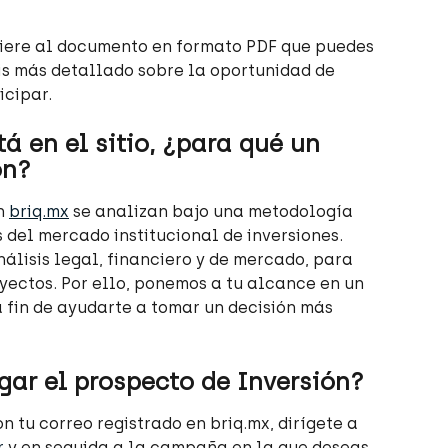
efiere al documento en formato PDF que puedes 
is más detallado sobre la oportunidad de 
icipar.
á en el sitio, ¿para qué un 
ón?
n 
briq.mx
 se analizan bajo una metodología 
 del mercado institucional de inversiones. 
álisis legal, financiero y de mercado, para 
oyectos. Por ello, ponemos a tu alcance en un 
 fin de ayudarte a tomar un decisión más 
ar el prospecto de Inversión?
on tu correo registrado en briq.mx, dirígete a 
r
 y en seguida a la campaña en la que deseas 