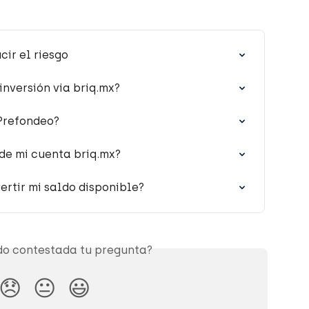
ir el riesgo
inversión via briq.mx?
 Prefondeo?
 de mi cuenta briq.mx?
ertir mi saldo disponible?
o contestada tu pregunta?
😞
😐
😃